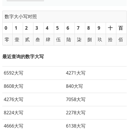
数字大小写对照
0
1
2
3
4
5
6
7
8
9
十
百
零
壹
贰
叁
肆
伍
陆
柒
捌
玖
拾
佰
最近查询的数字大写
6592大写
4271大写
8608大写
840大写
4276大写
7058大写
8224大写
2278大写
4666大写
6138大写