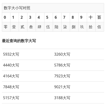
数字大小写对照
0
1
2
3
4
5
6
7
8
9
十
百
零
壹
贰
叁
肆
伍
陆
柒
捌
玖
拾
佰
最近查询的数字大写
5932大写
3260大写
4440大写
5786大写
4164大写
7923大写
7848大写
9021大写
5157大写
3188大写